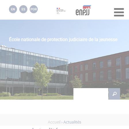
Jump to navigation
EN
ES
POR
École nationale de protection judiciaire de la jeunesse
Rechercher
Formulaire de
recherche
Accueil
›
Actualités
Vous êtes ici