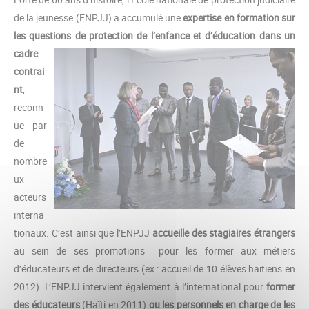
de la jeunesse (ENPJJ) a accumulé une
expertise en formation
sur
les
questions de protection de l’enfance et
d’éducation dans un
cadre
contrai
nt
,
reconn
ue par
de
nombre
ux
acteurs
interna
tionaux. C’est ainsi que l’ENPJJ
accueille des stagiaires étrangers
au sein de ses promotions pour les former aux métiers
d’éducateurs et de directeurs (ex : accueil de 10 élèves haïtiens en
2012). L’ENPJJ intervient également à l’international pour
former
des éducateurs
(Haïti en 2011)
ou les personnels en charge de les