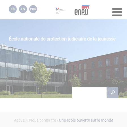
Jump to navigation
EN
ES
POR
École nationale de protection judiciaire de la jeunesse
Rechercher
Formulaire de
recherche
Accueil
›
Nous connaître
› Une école ouverte sur le monde
Vous êtes ici