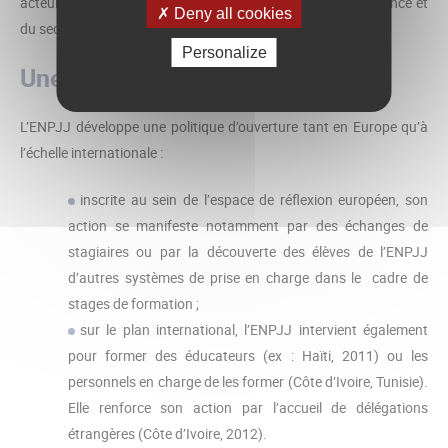
acteurs de la justice des mineurs, de la protection de l’enfance et
Deny all cookies
du secteur associatif habilité (SAH).
Personalize
Une école ouverte sur le monde
L’ENPJJ développe une politique d’ouverture tant en Europe qu’à
l’échelle internationale :
inscrite au sein de l’espace de réflexion européen, son
action se manifeste notamment par des échanges de
stagiaires ou par la découverte des élèves de l’ENPJJ
d’autres systèmes de prise en charge dans le cadre de
stages de formation ;
sur le plan international, l’ENPJJ intervient également
pour former des éducateurs (ex : Haïti, 2011) ou les
personnels en charge de les former (Côte d’Ivoire, Tunisie).
Elle renforce son action par l’accueil de délégations
étrangères (Côte d’Ivoire, 2012).