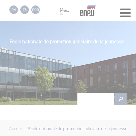
Jump to navigation
EN
ES
POR
École nationale de protection judiciaire de la jeunesse
Rechercher
Formulaire de
recherche
Accueil
› L’Ecole nationale de protection judiciaire de la jeunesse
Vous êtes ici