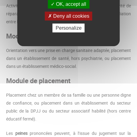
OK, accept all
Activité de réparation directe (à l’égard de la victime), activité de
réparation indirecte (dans l’intérêt de la collectivité) ou médiation
Deny all cookies
entre le jeune et la victime de l’infraction.
Personalize
Module de santé
Orientation vers une prise en charge sanitaire adaptée, placement
dans un établissement de santé, hors psychiatrie, ou placement
dans un établissement médico-social.
Module de placement
Placement chez un membre de sa famille ou une personne digne
de confiance, ou placement dans un établissement du secteur
public de la DPJJ ou du secteur associatif habilité (hors centre
éducatif fermé).
Les
peines
prononcées peuvent, à l’issue du jugement sur la