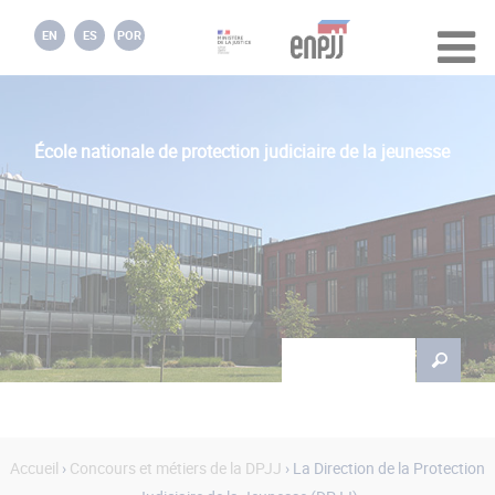
Jump to navigation
EN
ES
POR
École nationale de protection judiciaire de la jeunesse
Rechercher
Formulaire de
recherche
Accueil
›
Concours et métiers de la DPJJ
› La Direction de la Protection
Vous êtes ici