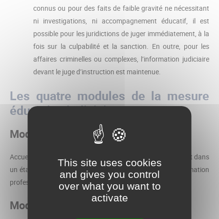
connus ou pour des faits de faible gravité ne nécessitant
ni investigations, ni accompagnement éducatif, il est
possible pour les juridictions de juger immédiatement, à la
fois sur la culpabilité et la sanction. En outre, pour les
affaires criminelles ou complexes, l’information judiciaire
devant le juge d’instruction est maintenue.
Les quatre modules de la mesure
éducative judiciaire :
Module d’insertion
Accueil de jour, placement en internat scolaire, ou placement dans
This site uses cookies
un établissement public ou privé d’enseignement ou de formation
and gives you control
professionnelle habilité.
over what you want to
activate
Module de réparation