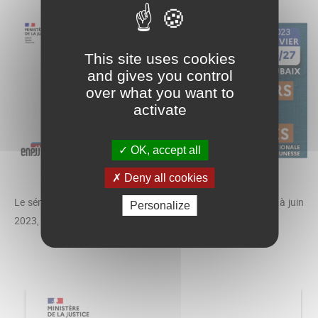
This site uses cookies
and gives you control
over what you want to
activate
OK, accept all
Deny all cookies
Le séminaire de recherche décliné sur cinq séance de février à juin
Personalize
2023, a porté sur la prostitution des mineur.es.