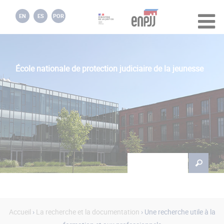
Jump to navigation
EN
ES
POR
École nationale de protection judiciaire de la jeunesse
Rechercher
Formulaire de
recherche
Accueil
›
La recherche et la documentation
› Une recherche utile à la
Vous êtes ici