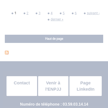
Le
ma
Pages
1
2
3
4
5
6
suivant ›
fill
dernier »
pa
Haut de page
Contact
Venir à
Page
l'ENPJJ
LinkedIn
Numéro de téléphone : 03.59.03.14.14