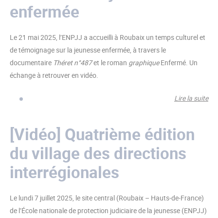
un
enfermée
6è
édi
Le 21 mai 2025, l’ENPJJ a accueilli à Roubaix un temps culturel et
qui
de témoignage sur la jeunesse enfermée, à travers le
fai
documentaire
Théret n°487
et le roman
graphique
Enfermé. Un
bru
échange à retrouver en vidéo.
Lire la suite
de
[Vi
Un 
[Vidéo] Quatrième édition
dé
du village des directions
co
à l
interrégionales
je
en
Le lundi 7 juillet 2025, le site central (Roubaix – Hauts-de-France)
de l’École nationale de protection judiciaire de la jeunesse (ENPJJ)