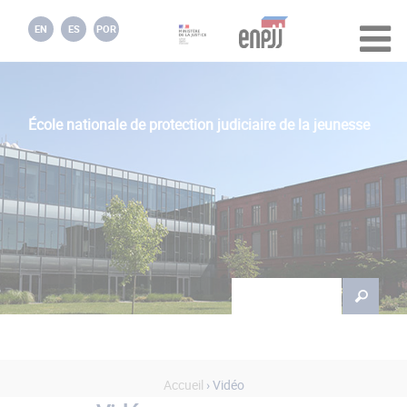
Jump to navigation
EN
ES
POR
École nationale de protection judiciaire de la jeunesse
Rechercher
Formulaire de
recherche
Accueil
› Vidéo
Vous êtes ici