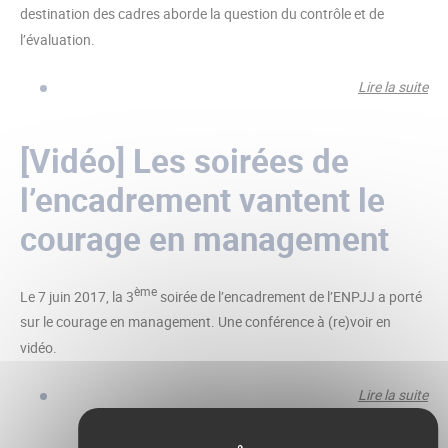
destination des cadres aborde la question du contrôle et de
l’évaluation.
Lire la suite
de
Con
et
[Vidéo] Les soirées de
éva
l’encadrement vantent le
: u
no
courage en management
mo
rap
ème
lea
Le 7 juin 2017, la 3
soirée de l’encadrement de l’ENPJJ a porté
sur le courage en management. Une conférence à (re)voir en
vidéo.
Lire la suite
de 
soi
l’