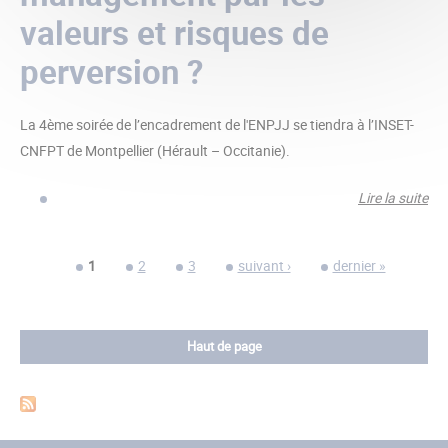
valeurs et risques de
perversion ?
La 4ème soirée de l’encadrement de l'ENPJJ se tiendra à l’INSET-
CNFPT de Montpellier (Hérault – Occitanie).
Lire la suite
de
soi
l’
Pages
1
2
3
suivant ›
dernier »
:
ma
par
Haut de page
val
ris
per