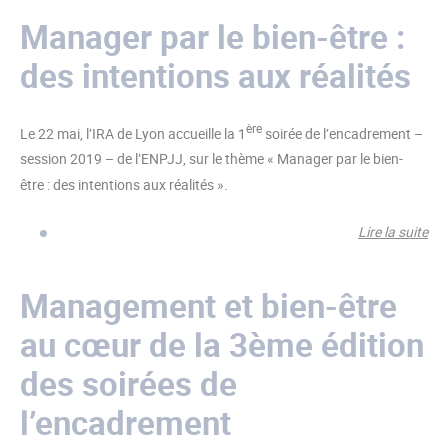
Ro
Manager par le bien-être :
Con
des intentions aux réalités
La 
un
au 
ère
Le 22 mai, l’IRA de Lyon accueille la 1
soirée de l’encadrement –
ma
session 2019 – de l’ENPJJ, sur le thème « Manager par le bien-
être : des intentions aux réalités ».
Lire la suite
de
Ma
par
Management et bien-être
bie
au cœur de la 3ème édition
de
int
des soirées de
au
l’encadrement
réa