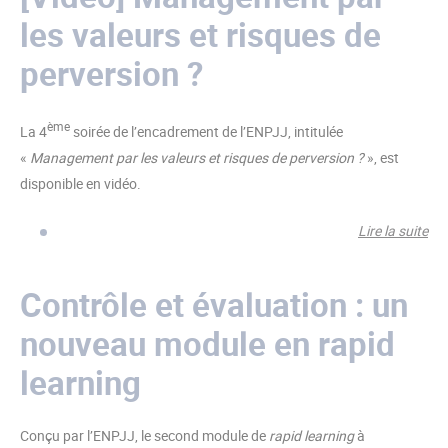
les valeurs et risques de
Exe
pou
perversion ?
ge
ème
La 4
soirée de l’encadrement de l’ENPJJ, intitulée
«
Management par les valeurs et risques de perversion ?
», est
disponible en vidéo.
Lire la suite
de 
Ma
par
Contrôle et évaluation : un
val
nouveau module en rapid
ris
per
learning
Conçu par l’ENPJJ, le second module de
rapid learning
à