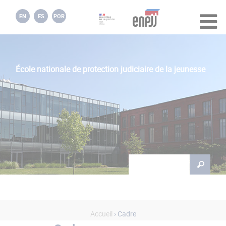
Jump to navigation
EN
ES
POR
École nationale de protection judiciaire de la jeunesse
Rechercher
Formulaire de
recherche
Accueil
› Cadre
Vous êtes ici