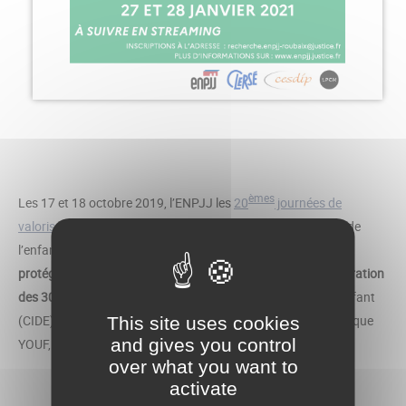
èmes
Les 17 et 18 octobre 2019, l’ENPJJ les
20
journées de
valorisation de la recherche
, étaient consacrées aux droits de
l’enfant. Intitulées «
Respecter les droits de l’enfant, est-ce
protéger l’enfant
? », elles s'inscrivaient en marge de la
célébration
des 30 ans
de la Convention internationale des droits de l’enfant
(CIDE). Elles ont été l’occasion de rendre hommage à Dominique
This site uses cookies
and gives you control
YOUF, philosophe spécialiste des droits de l’enfant.
over what you want to
activate