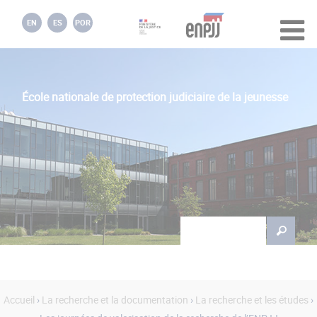
Jump to navigation
EN
ES
POR
École nationale de protection judiciaire de la jeunesse
Rechercher
Formulaire de
recherche
Accueil
›
La recherche et la documentation
›
La recherche et les études
›
Vous êtes ici