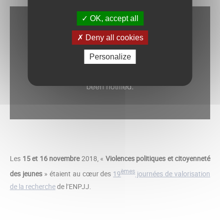
OK, accept all
Deny all cookies
Personalize
Les
15 et 16 novembre
2018, «
Violences politiques et citoyenneté
èmes
des jeunes
» étaient au cœur des
19
journées de valorisation
de la recherche
de l’ENPJJ.