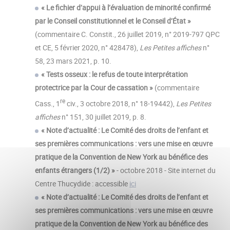
« Le fichier d’appui à l’évaluation de minorité confirmé
par le Conseil constitutionnel et le Conseil d’État »
(commentaire C. Constit., 26 juillet 2019, n° 2019-797 QPC
et CE, 5 février 2020, n° 428478),
Les Petites affiches
n°
58, 23 mars 2021, p. 10.
« Tests osseux : le refus de toute interprétation
protectrice par la Cour de cassation »
(commentaire
re
Cass., 1
civ., 3 octobre 2018, n° 18-19442),
Les Petites
affiches
n° 151, 30 juillet 2019, p. 8.
« Note d’actualité : Le Comité des droits de l’enfant et
ses premières communications : vers une mise en œuvre
pratique de la Convention de New York au bénéfice des
enfants étrangers (1/2) »
- octobre 2018 - Site internet du
Centre Thucydide : accessible
ici
« Note d’actualité : Le Comité des droits de l’enfant et
ses premières communications : vers une mise en œuvre
pratique de la Convention de New York au bénéfice des