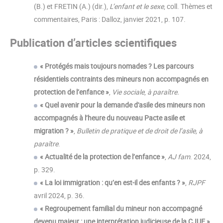
(B.) et FRETIN (A.) (dir.),
L’enfant et le sexe
, coll. Thèmes et
commentaires, Paris : Dalloz, janvier 2021, p. 107.
Publication d’articles scientifiques
« Protégés mais toujours nomades ? Les parcours
résidentiels contraints des mineurs non accompagnés en
protection de l’enfance »
,
Vie sociale
,
à paraître.
« Quel avenir pour la demande d'asile des mineurs non
accompagnés à l’heure du nouveau Pacte asile et
migration ? »
,
Bulletin de pratique et de droit de l’asile, à
paraître
.
« Actualité de la protection de l’enfance »
,
AJ fam
. 2024,
p. 329.
« La loi immigration : qu’en est-il des enfants ? »
,
RJPF
avril 2024, p. 36.
« Regroupement familial du mineur non accompagné
devenu majeur : une interprétation judicieuse de la CJUE »
,