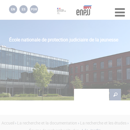
Jump to navigation
EN
ES
POR
École nationale de protection judiciaire de la jeunesse
Rechercher
Formulaire de
recherche
Accueil
›
La recherche et la documentation
›
La recherche et les études
›
Vous êtes ici