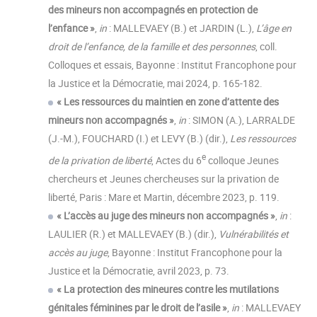
des mineurs non accompagnés en protection de
l’enfance »
,
in
: MALLEVAEY (B.) et JARDIN (L.),
L’âge en
droit de l’enfance, de la famille et des personnes
, coll.
Colloques et essais, Bayonne : Institut Francophone pour
la Justice et la Démocratie, mai 2024, p. 165-182.
« Les ressources du maintien en zone d’attente des
mineurs non accompagnés »
,
in
: SIMON (A.), LARRALDE
(J.-M.), FOUCHARD (I.) et LEVY (B.) (dir.),
Les ressources
e
de la privation de liberté
, Actes du 6
colloque Jeunes
chercheurs et Jeunes chercheuses sur la privation de
liberté, Paris : Mare et Martin, décembre 2023, p. 119.
« L’accès au juge des mineurs non accompagnés »
,
in
:
LAULIER (R.) et MALLEVAEY (B.) (dir.),
Vulnérabilités et
accès au juge
, Bayonne : Institut Francophone pour la
Justice et la Démocratie, avril 2023, p. 73.
« La protection des mineures contre les mutilations
génitales féminines par le droit de l’asile »
,
in
: MALLEVAEY