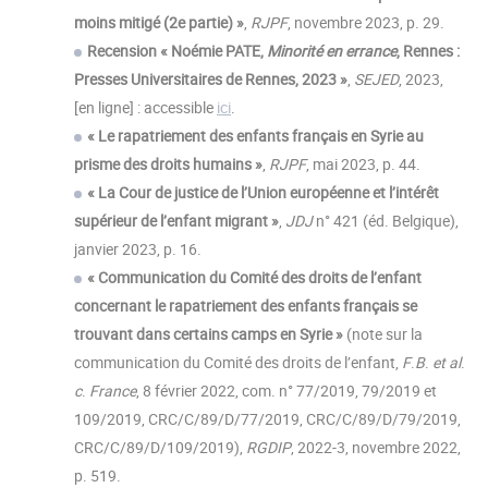
moins mitigé (2e partie) »
,
RJPF
, novembre 2023, p. 29.
Recension « Noémie PATE,
Minorité en errance
, Rennes :
Presses Universitaires de Rennes, 2023 »
,
SEJED
, 2023,
[en ligne] : accessible
ici
.
« Le rapatriement des enfants français en Syrie au
prisme des droits humains »
,
RJPF
, mai 2023, p. 44.
« La Cour de justice de l’Union européenne et l’intérêt
supérieur de l’enfant migrant »
,
JDJ
n° 421 (éd. Belgique),
janvier 2023, p. 16.
« Communication du Comité des droits de l’enfant
concernant le rapatriement des enfants français se
trouvant dans certains camps en Syrie »
(note sur la
communication du Comité des droits de l’enfant,
F
.
B
.
et al
.
c
.
France
, 8 février 2022, com. n° 77/2019, 79/2019 et
109/2019, CRC/C/89/D/77/2019, CRC/C/89/D/79/2019,
CRC/C/89/D/109/2019),
RGDIP
, 2022-3, novembre 2022,
p. 519.