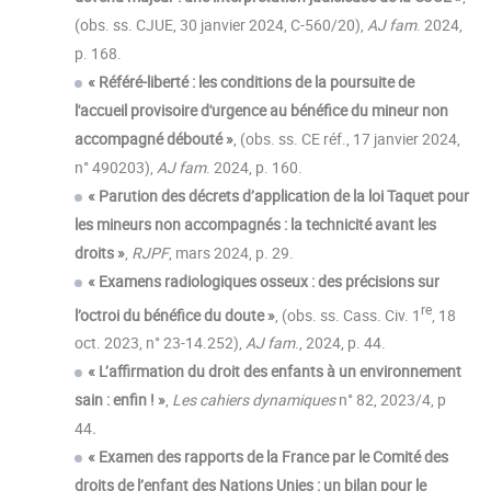
(obs. ss. CJUE, 30 janvier 2024, C-560/20),
AJ fam
. 2024,
p. 168.
« Référé-liberté : les conditions de la poursuite de
l'accueil provisoire d'urgence au bénéfice du mineur non
accompagné débouté »
, (obs. ss. CE réf., 17 janvier 2024,
n° 490203),
AJ fam
. 2024, p. 160.
« Parution des décrets d’application de la loi Taquet pour
les mineurs non accompagnés : la technicité avant les
droits »
,
RJPF
, mars 2024, p. 29.
« Examens radiologiques osseux : des précisions sur
re
l’octroi du bénéfice du doute »
, (obs. ss. Cass. Civ. 1
, 18
oct. 2023, n° 23-14.252),
AJ fam
., 2024, p. 44.
« L’affirmation du droit des enfants à un environnement
sain : enfin ! »
,
Les cahiers dynamiques
n° 82, 2023/4, p
44
.
« Examen des rapports de la France par le Comité des
droits de l’enfant des Nations Unies : un bilan pour le