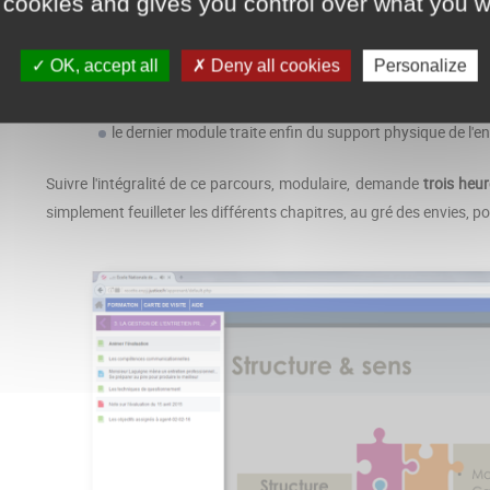
 cookies and gives you control over what you w
le premier est consacré au sens et aux enjeux de l'entreti
le second évoque les travaux préparatoires à l'entretien ;
OK, accept all
Deny all cookies
Personalize
la troisième partie, la plus dense, s'intéresse aux co
œuvre ;
le dernier module traite enfin du support physique de l'en
Suivre l'intégralité de ce parcours, modulaire, demande
trois heur
simplement feuilleter les différents chapitres, au gré des envies, p