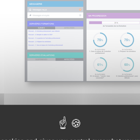
À travers divers modules de formation, les évaluateurs seront
managérial pour en tirer le meilleur profit.
A la suite d’une introduction, quatre modules composent ce parcou