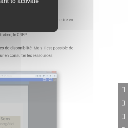
ant to activate
en professionnel ;
mpétences communicationnelles à mettre en
tretien, le CREP.
es de disponibilité
. Mais il est possible de
our en consulter les ressources.