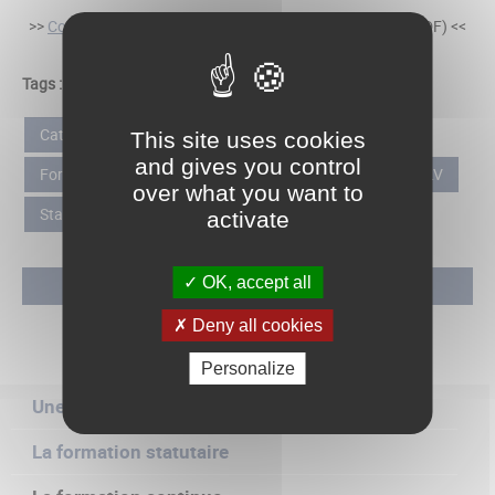
>>
Consulter l'offre de formation continue 2026
(Version PDF) <<
Tags :
Catalogue de formation
Formation continue
This site uses cookies
and gives you control
Formation professionnelle tout au long de la vie
FPTLV
over what you want to
Stage
activate
OK, accept all
Haut de page
Deny all cookies
Personalize
Une offre de formation diversifiée
La formation statutaire