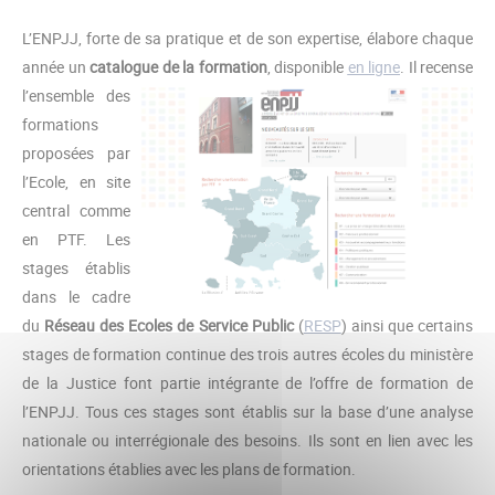
L’ENPJJ, forte de sa pratique et de son expertise, élabore chaque
année un
catalogue de la formation
, disponible
en ligne
. I
l recense
l’ensemble des
formations
proposées par
l’Ecole, en site
central comme
en PTF. Les
stages établis
dans le cadre
du
Réseau des Ecoles de Service Public
(
RESP
) ainsi que certains
stages de formation continue des trois autres écoles du ministère
de la Justice font partie intégrante de l’offre de formation de
l’ENPJJ. Tous ces stages sont établis sur la base d’une analyse
nationale ou interrégionale des besoins. Ils sont en lien avec les
orientations établies avec les plans de formation.