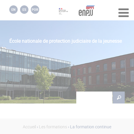
Jump to navigation
EN
ES
POR
École nationale de protection judiciaire de la jeunesse
Rechercher
Formulaire de
recherche
Accueil
›
Les formations
› La formation continue
Vous êtes ici