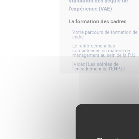
Validation des acquis de
l'expérience (VAE)
La formation des cadres
Votre parcours de formation de
cadre
Le renforcement des
compétences en matière de
management au sein de la PJJ
[Vidéo] Les soirées de
l’encadrement de l’ENPJJ