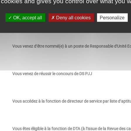
 cookies and gives you control over what you w
OK, accept all
Deny all cookies
Personalize
Vous êtes éligible à la fonction de Responsable d’unité éducative (
Vous venez d’être nommé(e) à un poste de Responsable d'Unité E
Vous venez de réussir le concours de DS PJJ
Vous accédez à la fonction de directeur de service par liste d’apt
Vous êtes éligible à la fonction de DTA (à l’issue de la Revue des c