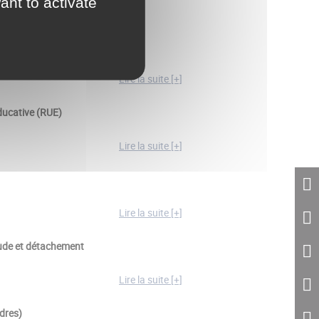
ant to activate
RUE
)
Lire la suite [+]
ducative (RUE)
Lire la suite [+]
Lire la suite [+]
itude et détachement
Lire la suite [+]
adres)