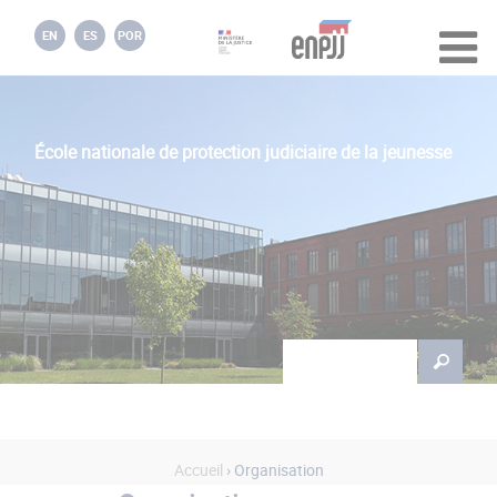
Jump to navigation
EN
ES
POR
École nationale de protection judiciaire de la jeunesse
Rechercher
Formulaire de
recherche
Accueil
› Organisation
Vous êtes ici