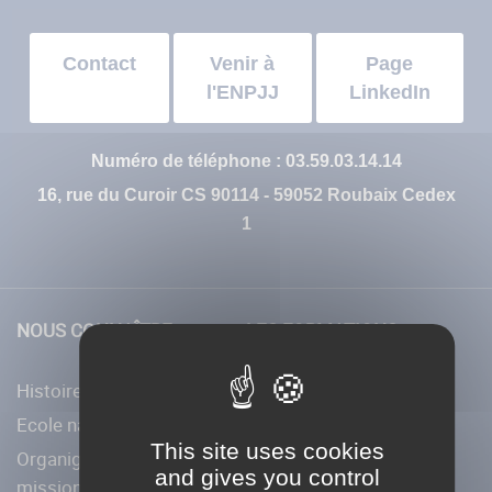
Contact
Venir à
Page
l'ENPJJ
LinkedIn
Numéro de téléphone : 03.59.03.14.14
16, rue du Curoir CS 90114 - 59052 Roubaix Cedex
1
NOUS CONNAÎTRE
LES FORMATIONS
Histoire de l’ENPJJ
Une offre de formation
diversifiée
Ecole nationale de PJJ
This site uses cookies
La formation statutaire
Organigramme et
and gives you control
missions des services
La formation continue