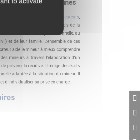
ant to activate
nt au service des jeunes
rvice
, responsables d’unités,
éducateurs
,
rmières, cuisiniers et professionnels de la
n
,
d’insertion sociale et professionnelle
, au
vil) et de leur famille. L’ensemble de ces
cateur aide le mineur à mieux comprendre
e des mineurs à travers l’élaboration d’un
 de prévenir la récidive. Il rédige des écrits
nnelle adaptée à la situation du mineur. Il
 d’individualiser sa prise en charge.
oires