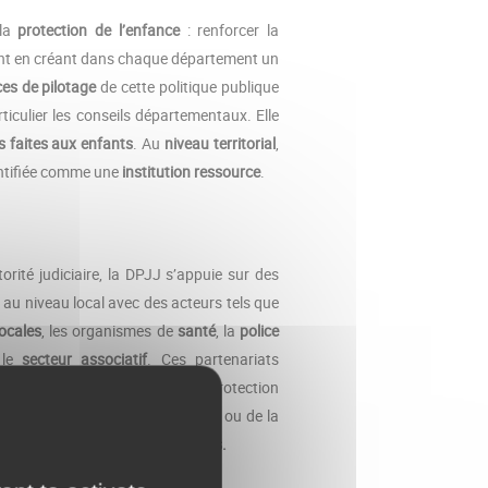
 la
protection de l’enfance
: renforcer la
ement en créant dans chaque département un
es de pilotage
de cette politique publique
rticulier les conseils départementaux. Elle
es faites aux enfants
. Au
niveau territorial
,
dentifiée comme une
institution ressource
.
rité judiciaire, la DPJJ s’appuie sur des
 au niveau local avec des acteurs tels que
ocales
, les organismes de
santé
, la
police
le
secteur associatif
. Ces partenariats
ofessionnelle des mineurs sous protection
our du sport, de la gastronomie ou de la
ité
, le
respect
de soi et des autres.