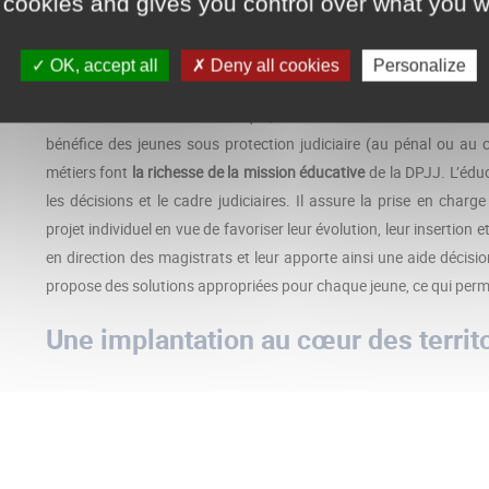
 cookies and gives you control over what you w
Des métiers éducatifs et d’accompagneme
Au quotidien, les
professionnels de la DPJJ
, -
directeurs de se
OK, accept all
Deny all cookies
Personalize
assistants sociaux, psychologues,
professeurs techniques
, infi
filière administrative et technique, mènent des
actions d’éducatio
bénéfice des jeunes sous protection judiciaire (au pénal ou au ci
métiers font
la richesse de la mission éducative
de la DPJJ. L’édu
les décisions et le cadre judiciaires. Il assure la prise en charg
projet individuel en vue de favoriser leur évolution, leur insertion et
en direction des magistrats et leur apporte ainsi une aide décisio
propose des solutions appropriées pour chaque jeune, ce qui permet
Une implantation au cœur des territ