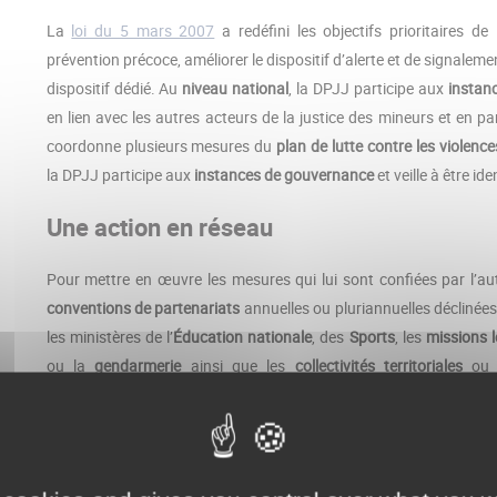
La
loi du 5 mars 2007
a redéfini les objectifs prioritaires de
prévention précoce, améliorer le dispositif d’alerte et de signal
dispositif dédié. Au
niveau national
, la DPJJ participe aux
instanc
en lien avec les autres acteurs de la justice des mineurs et en pa
coordonne plusieurs mesures du
plan de lutte contre les violenc
la DPJJ participe aux
instances de gouvernance
et veille à être i
Une action en réseau
Pour mettre en œuvre les mesures qui lui sont confiées par l’auto
conventions de partenariats
annuelles ou pluriannuelles déclinées
les ministères de l’
Éducation nationale
, des
Sports
, les
missions l
ou la
gendarmerie
ainsi que les
collectivités territoriales
ou 
institutionnels concourent à l’insertion sociale, scolaire et pr
judiciaire. La DPJJ porte par ailleurs des
événements annuels
aut
culture, dont l’ambition est de
promouvoir la citoyenneté
, la
solidar