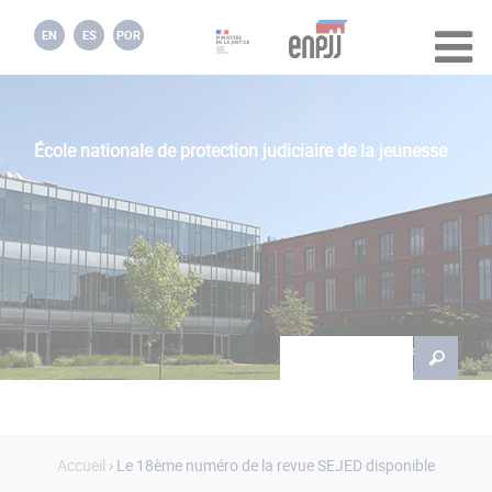
Jump to navigation
EN
ES
POR
École nationale de protection judiciaire de la jeunesse
Rechercher
Formulaire de
recherche
Accueil
› Le 18ème numéro de la revue SEJED disponible
Vous êtes ici