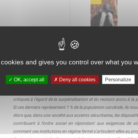
 cookies and gives you control over what you w
Adolescence et enfermement
OK, accept all
Deny all cookies
Personalize
«
Nouveau record du nombre de mineurs incarcérés
», «
Hausse 
cours des dernières années, nombreux ont été les articles de pre
critiques à l’égard de la surpénalisation et du recours accru à la 
Si ces derniers représentent 1 % de la population carcérale, ils nou
Alors que, dans une société aux accents sécuritaires, les dispositi
contribuent à l’ordre social en répondant aux exigences de sûre
comment ces institutions en régime fermé s’articulent-elles au pro