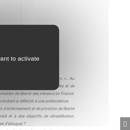
ant to activate
de l’emprisonnement des mineurs
»… Au
sse à se faire l’écho d’inquiétudes et de
privation de liberté des mineurs en France.
s incitent à réfléchir à une ambivalence.
fs d’enfermement et de privation de liberté
té et à des objectifs de réhabilitation,
jet d’éduquer ?