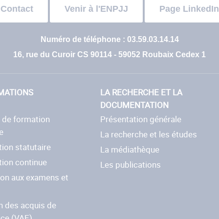
Contact
Venir à l'ENPJJ
Page LinkedIn
Numéro de téléphone : 03.59.03.14.14
16, rue du Curoir CS 90114 - 59052 Roubaix Cedex 1
MATIONS
LA RECHERCHE ET LA
DOCUMENTATION
e de formation
Présentation générale
e
La recherche et les études
ion statutaire
La médiathèque
tion continue
Les publications
ion aux examens et
s
n des acquis de
nce (VAE)