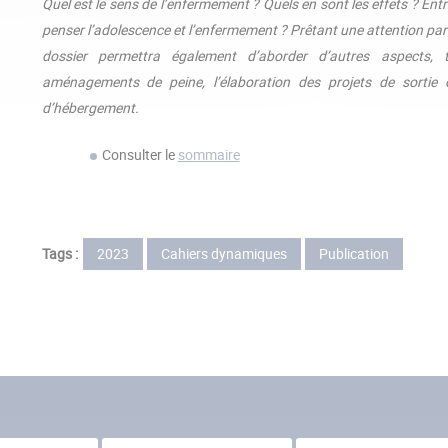
Quel est le sens de l’enfermement ? Quels en sont les effets ? En
penser l’adolescence et l’enfermement ? Prêtant une attention part
dossier permettra également d’aborder d’autres aspects, te
aménagements de peine, l’élaboration des projets de sortie 
d’hébergement.
Consulter le
sommaire
Tags :
2023
Cahiers dynamiques
Publication