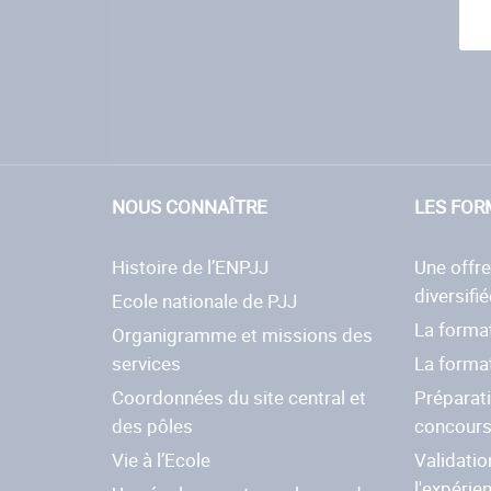
NOUS CONNAÎTRE
LES FOR
Histoire de l’ENPJJ
Une offr
diversifié
Ecole nationale de PJJ
La format
Organigramme et missions des
services
La forma
Coordonnées du site central et
Préparat
des pôles
concour
Vie à l’Ecole
Validatio
l'expérie