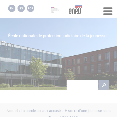
Jump to navigation
EN
ES
POR
École nationale de protection judiciaire de la jeunesse
Rechercher
Formulaire de
recherche
Accueil
› La parole est aux accusés : Histoire d’une jeunesse sous
Vous êtes ici