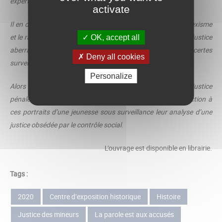
experts est d’une violence inouïe.
activate
Il en dit long sur les préjugés de classe et de genre, sur le sexisme
et le racisme qui prévalaient, conduisant à des décisions de justice
OK, accept all
aberrantes, lourdes de conséquences pour une jeunesse certes
Deny all cookies
surveillée mais ni écoutée, ni entendue.
Personalize
Alors que se dessinent les contours d’un nouveau code de justice
pénale des mineurs, les deux auteurs délivrent en introduction à
ces portraits d’une jeunesse sous surveillance leur analyse d’une
justice obsédée par le contrôle social
.
L’ouvrage est disponible en librairie.
Tags :
2020
Centre d’exposition historique
Histoire
Justice des mineurs
La parole est aux accusés