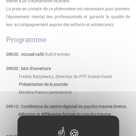
mener à un traumatisme vicariant.
La prise en compte de ce phénomène est nécessaire pour prévenir
l’épuisement mental des professionnels et garantir la qualité de
leur accompagnement auprès des enfants et adolescents.
Programme
08h30 :
Accueil café
(hall d’entrée)
09h00 : Mot d’ouverture
Freddy Bazylewicz, Directeur du PTF Grand-Ouest
Présentation de la journée
Marlène Piasco (animatrice)
09h15 : Conférence du centre régional du psycho-trauma breton,
définition et différentes formes du psycho-trauma
Adélaïde Minier et Tu-Anh Le