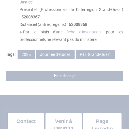
Justice :
Présentiel (Professionnels de l'interrégion Grand-Ouest)
:
52008367
Distanciel (autres régions) :
52008368
Par le biais d'une
fiche d'inscription
, pour les
professionnels ne relevant pas du ministère.
Tags :
2025
Journée d'études
PTF Grand-Ouest
Haut de page
Contact
Venir à
Page
l'ENPJJ
LinkedIn