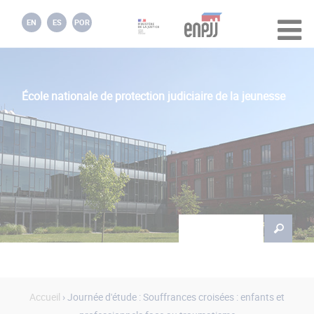
Jump to navigation
EN
ES
POR
École nationale de protection judiciaire de la jeunesse
Rechercher
Formulaire de
recherche
Accueil
› Journée d'étude : Souffrances croisées : enfants et
Vous êtes ici