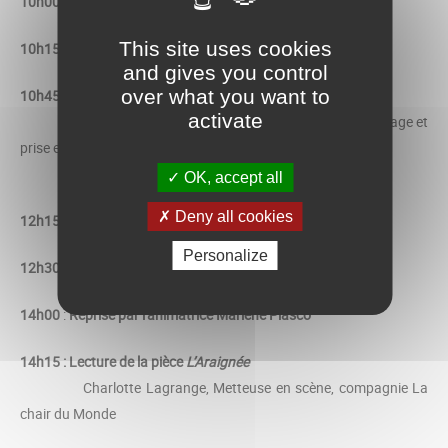
10h00 : Questions du public
This site uses cookies
10h15
:
Pause
and gives you control
over what you want to
10h45 : Conférence
activate
Hélène Romano, Docteur en psychopathologie, repérage et
prise en charge
et prévention du traumatisme vicariant
OK, accept all
Deny all cookies
12h15
:
Questions du public
Personalize
12h30
:
Pause
14h00
:
Reprise par l'animatrice Marlène Piasco
14h15 : Lecture de la pièce
L’Araignée
Charlotte Lagrange, Metteuse en scène, compagnie La
chair du Monde