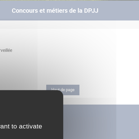
Concours et métiers de la DPJJ
veillée
Haut de page
ant to activate