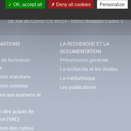
OK, accept all
Deny all cookies
Personalize
Numéro de téléphone : 03.59.03.14.14
16, rue du Curoir CS 90114 - 59052 Roubaix Cedex 1
MATIONS
LA RECHERCHE ET LA
DOCUMENTATION
e de formation
Présentation générale
e
La recherche et les études
ion statutaire
La médiathèque
tion continue
Les publications
ion aux examens et
s
n des acquis de
nce (VAE)
tion des cadres