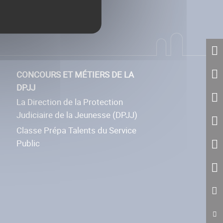
CONCOURS ET MÉTIERS DE LA
DPJJ
La Direction de la Protection
Judiciaire de la Jeunesse (DPJJ)
Classe Prépa Talents du Service
Public