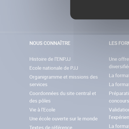
NOUS CONNAÎTRE
LES FOR
Histoire de l’ENPJJ
Une offr
diversifié
Ecole nationale de PJJ
La format
Organigramme et missions des
services
La forma
Coordonnées du site central et
Préparat
des pôles
concour
Vie à l’Ecole
Validatio
l'expérie
Une école ouverte sur le monde
La forma
Textes de référence