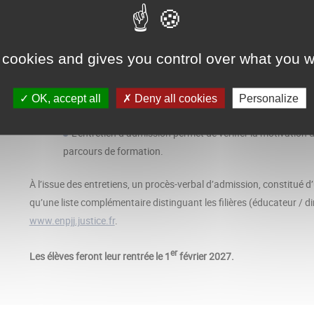
35
places sont offertes pour l’année 2026/2027.
 cookies and gives you control over what you w
La sélection s’organisera en deux étapes :
La commission procède à l’examen des dossiers recevable
OK, accept all
Deny all cookies
Personalize
retenus pour participer à l’entretien d’admission,
L’entretien d’admission permet de vérifier la motivation d
parcours de formation.
À l’issue des entretiens, un procès-verbal d’admission, constitué d’
qu’une liste complémentaire distinguant les filières (éducateur / di
www.enpjj.justice.fr
.
er
Les élèves feront leur rentrée le 1
février 2027.