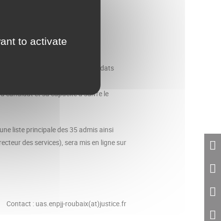
ant to activate
s et détermine la liste des candidats
u candidat et sa capacité à suivre le
une liste principale des 35 admis ainsi
recteur des services), sera mis en ligne sur
Contact : uas.enpjj-roubaix(at)justice.fr