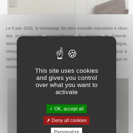
Le 8 juin 2026, le vernissage de cette nouvelle exposition a réuni
des professionnels, essentiellement du territoire de Seine-et-
Marne, venus découvrir le travail présenté par leur collègue,
témoigner de l’intérêt porté à cette démarche qui contribue à
renforcer les liens entre les services et les territoires et partager ce
moment de convivialité.
This site uses cookies
and gives you control
over what you want to
activate
OK, accept all
Deny all cookies
Personalize