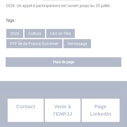
2026. Un appel à participations est ouvert jusqu’au 20 juillet.
Tags :
2026
Culture
L'Art en Tête
PTF Île-de-France Outremer
Vernissage
Haut de page
Contact
Venir à
Page
l'ENPJJ
LinkedIn