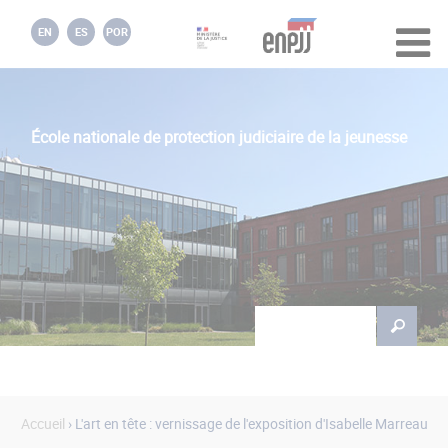
Jump to navigation
EN
ES
POR
École nationale de protection judiciaire de la jeunesse
Rechercher
Formulaire de
recherche
Accueil
› L'art en tête : vernissage de l'exposition d'Isabelle Marreau
Vous êtes ici